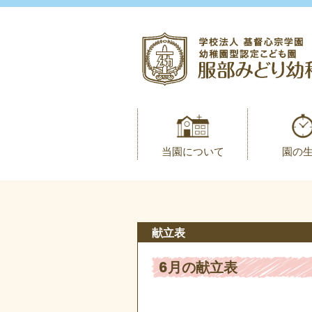
当園について
園の
献立表
6月の献立表